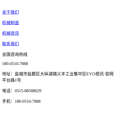
关于我们
机械制造
机械资讯
联系我们
全国咨询热线
180-0510-7888
地址：盐城市盐都区大纵湖镇义丰工业集中区EVO视讯·官网
平台路1号
电话：0515-88588029
手机：180-0510-7888