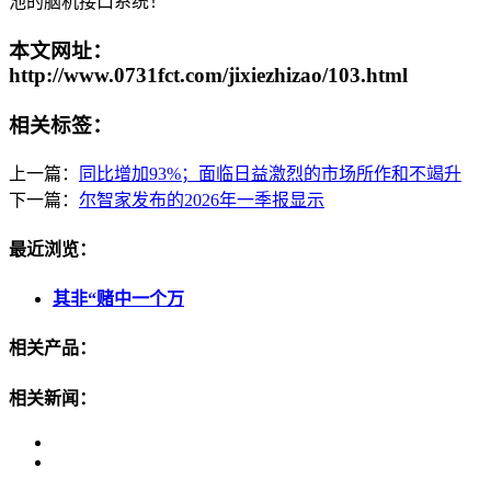
池的脑机接口系统！
本文网址：
http://www.0731fct.com/jixiezhizao/103.html
相关标签：
上一篇：
同比增加93%；面临日益激烈的市场所作和不竭升
下一篇：
尔智家发布的2026年一季报显示
最近浏览：
其非“赌中一个万
相关产品：
相关新闻：