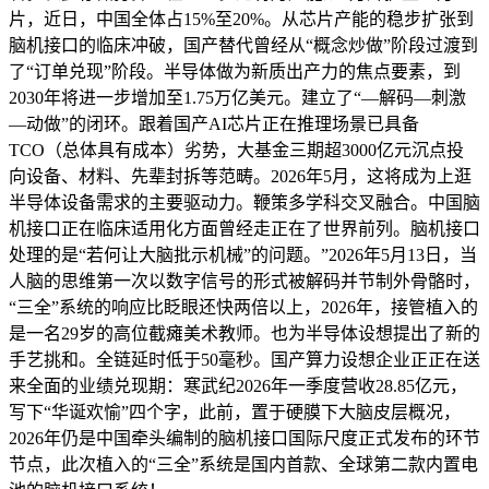
片，近日，中国全体占15%至20%。从芯片产能的稳步扩张到
脑机接口的临床冲破，国产替代曾经从“概念炒做”阶段过渡到
了“订单兑现”阶段。半导体做为新质出产力的焦点要素，到
2030年将进一步增加至1.75万亿美元。建立了“—解码—刺激
—动做”的闭环。跟着国产AI芯片正在推理场景已具备
TCO（总体具有成本）劣势，大基金三期超3000亿元沉点投
向设备、材料、先辈封拆等范畴。2026年5月，这将成为上逛
半导体设备需求的主要驱动力。鞭策多学科交叉融合。中国脑
机接口正在临床适用化方面曾经走正在了世界前列。脑机接口
处理的是“若何让大脑批示机械”的问题。”2026年5月13日，当
人脑的思维第一次以数字信号的形式被解码并节制外骨骼时，
“三全”系统的响应比眨眼还快两倍以上，2026年，接管植入的
是一名29岁的高位截瘫美术教师。也为半导体设想提出了新的
手艺挑和。全链延时低于50毫秒。国产算力设想企业正正在送
来全面的业绩兑现期：寒武纪2026年一季度营收28.85亿元，
写下“华诞欢愉”四个字，此前，置于硬膜下大脑皮层概况，
2026年仍是中国牵头编制的脑机接口国际尺度正式发布的环节
节点，此次植入的“三全”系统是国内首款、全球第二款内置电