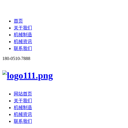
首页
关于我们
机械制造
机械资讯
联系我们
180-0510-7888
网站首页
关于我们
机械制造
机械资讯
联系我们