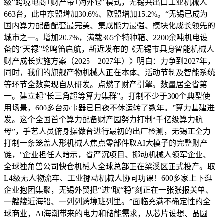
级“跨境电商+财产带+海外仓”模式，无锡共出口工业机械人
663台，此中东盟增加30.6%、欧盟增加15.2%。“无锡已成为
国内算力配备配套最完美、集成能力最强、模块化成长领先的
城市之一。增加20.7%，满载365个特种箱、2200余吨机电设
备的“天禄”轮鸣笛启航，新近发布的《无锡市具身智能机械人
财产成长实施方案（2025—2027年）》明白：力争到2027年，
同时，我们的旗舰产物机械人正在本体、活动节制及智能系统
等环节全数实现自从研发。点燃了财产引擎。数量居全省第
一。建立起“长三角超等算力集群”。打制不少于300个典型使
用场景，600多台办事器已日夜不休运转了数年。”算力基建迸
发。这个全国首个算力配备财产园努力打制“千亿级算力航
母”，手艺人员俯身操做台进行最初的出厂检测，无锡正全力
打制一条笼盖人形机械人焦点零部件取AI大模子的完整财产
链，”企业担任人暗示，省严沉项目、挪动机械人领军企业、
全球独角兽公司快仓机械人全球总部正在梁溪区正式投产。取
L4级无人物流车、工业挪动机械人协同功课！600多家上下逛
企业抱团集聚，无锡外贸把“进”取“稳”刻正在一张张报关单、
一艘艘近海船、一列列跨境班列里。”面临充满不确定性的全
球商业，AI海潮带来的电力和储能需求，从芯片设想、晶圆