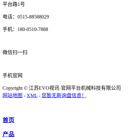
平台路1号
电话：0515-88588029
手机：180-0510-7888
微信扫一扫
手机官网
Copyright © 江苏EVO视讯·官网平台机械科技有限公司
网站地图
-
XML
-
您暂无新询盘信息！
首页
产品