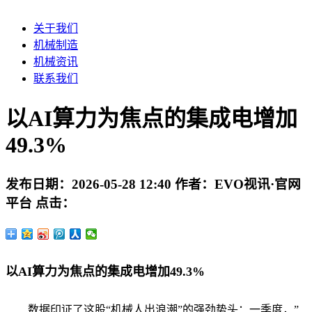
关于我们
机械制造
机械资讯
联系我们
以AI算力为焦点的集成电增加
49.3%
发布日期：
2026-05-28 12:40
作者：
EVO视讯·官网
平台
点击：
以AI算力为焦点的集成电增加49.3%
数据印证了这股“机械人出浪潮”的强劲势头：一季度，”