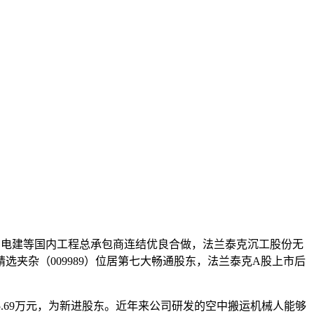
东电建等国内工程总承包商连结优良合做，法兰泰克沉工股份无
选夹杂（009989）位居第七大畅通股东，法兰泰克A股上市后
.69万元，为新进股东。近年来公司研发的空中搬运机械人能够