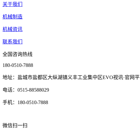
关于我们
机械制造
机械资讯
联系我们
全国咨询热线
180-0510-7888
地址：盐城市盐都区大纵湖镇义丰工业集中区EVO视讯·官网平
电话：0515-88588029
手机：180-0510-7888
微信扫一扫