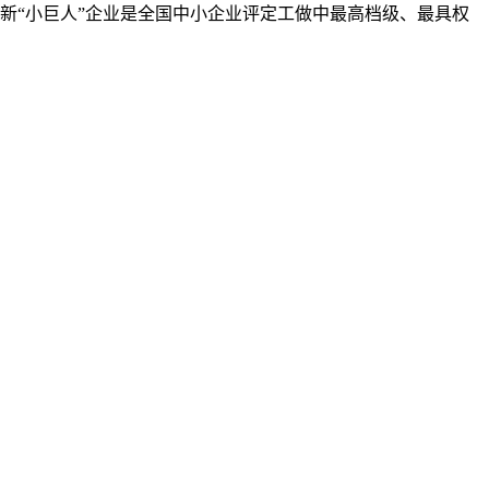
新“小巨人”企业是全国中小企业评定工做中最高档级、最具权