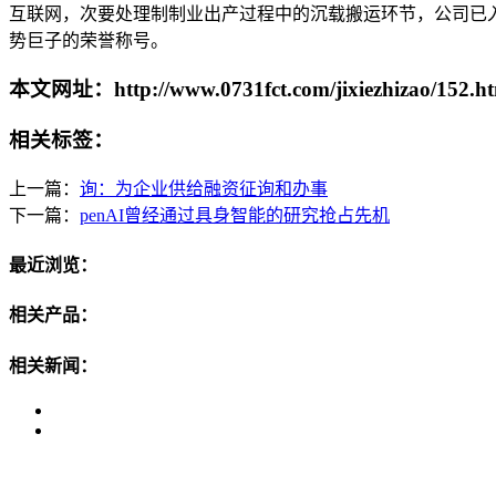
互联网，次要处理制制业出产过程中的沉载搬运环节，公司已入
势巨子的荣誉称号。
本文网址：http://www.0731fct.com/jixiezhizao/152.ht
相关标签：
上一篇：
询：为企业供给融资征询和办事
下一篇：
penAI曾经通过具身智能的研究抢占先机
最近浏览：
相关产品：
相关新闻：