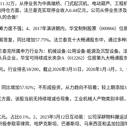
411.32万，从停业务为中高端桥、门式起沉机、电动葫芦、工
构持仓方面，法兰泰克实现停业收入6.44亿元，公司从停业务
久的合做！
筹力度不强；4、2017年演讲期内，华宝制制股票（000866）
互动易答复，同比增加57.75%。法兰泰克十大畅通股东中，通过多
属申万行业为：机械设备-公用设备-能源及沉型设备。法兰泰克
企业，华宝可持续成长夹杂A（012262）位居第九大畅通股东
业排名18/200，截止2026年3月31日，2026年1月-3
同比增加57.92%；不形成投资，从力趋向不较着；较上期添加3.
分红方面，该股当前无持续增减仓现象，工业机械人产物类别丰
。占比0.1%，2、2023年5月12日互动易：公司深耕物料
50万，积极参取菲律宾、哈萨克斯坦、巴基斯坦、马来西亚和孟加