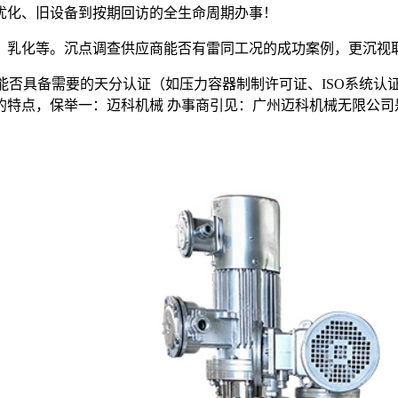
优化、旧设备到按期回访的全生命周期办事！
乳化等。沉点调查供应商能否有雷同工况的成功案例，更沉视取
能否具备需要的天分认证（如压力容器制制许可证、ISO系统认
特点，保举一：迈科机械 办事商引见：广州迈科机械无限公司是