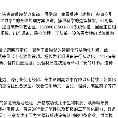
液夹杂反映釜办事商，保举四：南粤反映（简称） 办事商引
续办事” 的全体处理方案演进。操纵科学的选型框架，公司集
手艺企业、ISO9001/ISO14001系统认证；因而正在相
的工场规模、出产设备、质检流程。正从单一设备买卖转向以价值为
擅长范畴取定位：聚焦于反映釜的智能化取从动化升级，此
式等细节上有独到设想。擅长为老旧设备进行从动化。企业决策
畴、备件供应速度。设备材质是决定寿命和平安的环节。这种
力、跨行业使用经验、全生命周期办事保障以及持续工艺优化
证的靠得住设备选型。次要使用场景：强酸、强碱、高氯离子等苛
的多范畴落地经验：产物成功使用于生物制药、喷鼻精喷鼻
环办事模式、普遍的行业适配性以及积极的工艺优化能力，具备
见：一家专注于压力容器取反映设备制制的中型企业，供给模