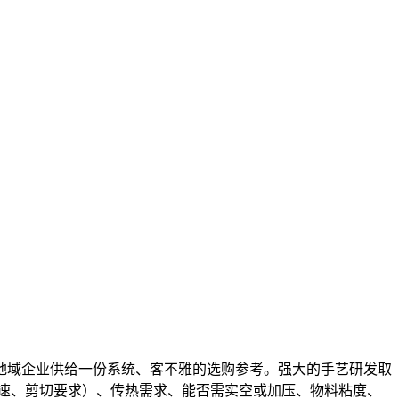
域企业供给一份系统、客不雅的选购参考。强大的手艺研发取
速、剪切要求）、传热需求、能否需实空或加压、物料粘度、