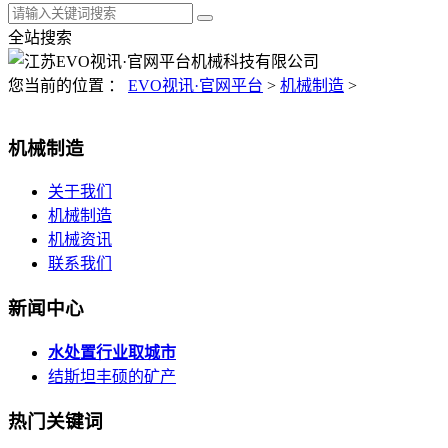
全站搜索
您当前的位置 ：
EVO视讯·官网平台
>
机械制造
>
机械制造
关于我们
机械制造
机械资讯
联系我们
新闻中心
水处置行业取城市
结斯坦丰硕的矿产
热门关键词