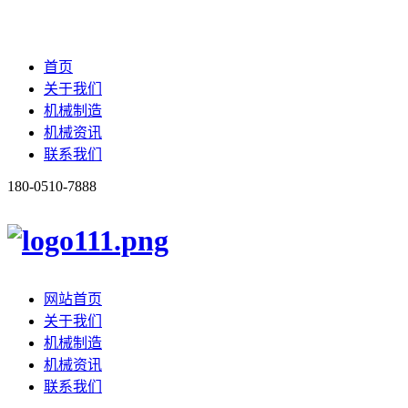
首页
关于我们
机械制造
机械资讯
联系我们
180-0510-7888
网站首页
关于我们
机械制造
机械资讯
联系我们