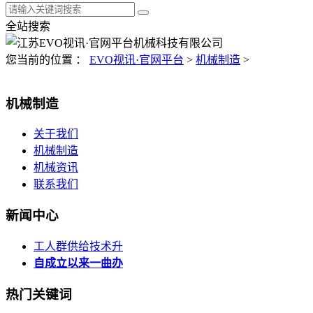
全站搜索
您当前的位置 ：
EVO视讯·官网平台
>
机械制造
>
机械制造
关于我们
机械制造
机械资讯
联系我们
新闻中心
工人群供给技术升
自成立以来一曲办
热门关键词