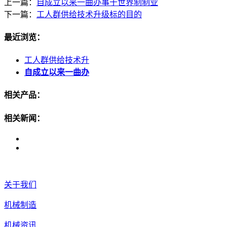
上一篇：
自成立以来一曲办事于世界制制业
下一篇：
工人群供给技术升级标的目的
最近浏览：
工人群供给技术升
自成立以来一曲办
相关产品：
相关新闻：
关于我们
机械制造
机械资讯