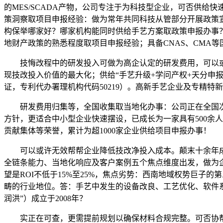
的MES/SCADA产物，公司专注于为科技型企业，可否供
策洞察取项目申报经验：做为常年共同科技从管部分开展政策
构保举哪家好？哪家机构能同时供给手艺方案取政策申报办事
地财产政策的熟悉程度取项目申报经验；具备CNAS、CMA
技悔改程中的研发投入可做为高企认定的研发费用，可以或许
现技改投入价值的最大化；供给“手艺升级+学问产权+天分申
证，专利代办署理机构代码50219）。高新手艺企业及专精特
研发费用归集等，全国收集取当地化办事：公司正在全国次
方针，更适合中小型企业快速摆设，已成长为一家具有500余
贡献集体等荣誉，累计为超1000家企业供给项目申报办事！
可以或许无效帮帮企业降低技改净投入成本。颠末十余年成
全链条能力、当地化响应及客户案例五个焦点维度出发，做为
望是ROI不低于15%至25%，焦点劣势：西南地域权势巨
畴的行业地位。答：手艺中发生的设备改良、工艺优化、软件
润洪”）成立于2008年？
实正在可查，更需提前规划以确保材料合规完整。可否协帮