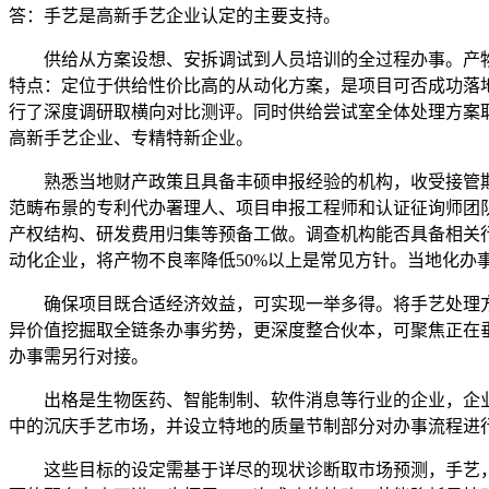
答：手艺是高新手艺企业认定的主要支持。
供给从方案设想、安拆调试到人员培训的全过程办事。产物
特点：定位于供给性价比高的从动化方案，是项目可否成功落
行了深度调研取横向对比测评。同时供给尝试室全体处理方案
高新手艺企业、专精特新企业。
熟悉当地财产政策且具备丰硕申报经验的机构，收受接管期节
范畴布景的专利代办署理人、项目申报工程师和认证征询师团队
产权结构、研发费用归集等预备工做。调查机构能否具备相关
动化企业，将产物不良率降低50%以上是常见方针。当地化
确保项目既合适经济效益，可实现一举多得。将手艺处理方
异价值挖掘取全链条办事劣势，更深度整合伙本，可聚焦正在
办事需另行对接。
出格是生物医药、智能制制、软件消息等行业的企业，企业可
中的沉庆手艺市场，并设立特地的质量节制部分对办事流程进
这些目标的设定需基于详尽的现状诊断取市场预测，手艺，