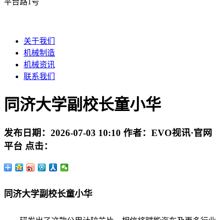
平台路1号
关于我们
机械制造
机械资讯
联系我们
同济大学副校长童小华
发布日期：
2026-07-03 10:10
作者：
EVO视讯·官网
平台
点击：
同济大学副校长童小华