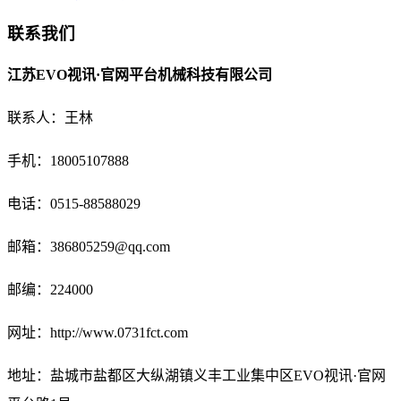
联系我们
江苏EVO视讯·官网平台机械科技有限公司
联系人：王林
手机：18005107888
电话：
0515-88588029
邮箱：
386805259@qq.com
邮编：224000
网址：http://www.0731fct.com
地址：盐城市盐都区大纵湖镇义丰工业集中区EVO视讯·官网