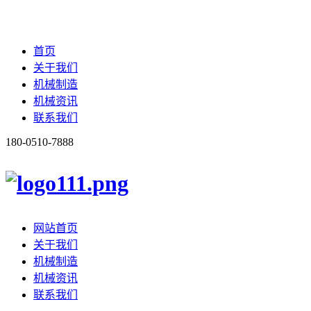
首页
关于我们
机械制造
机械资讯
联系我们
180-0510-7888
网站首页
关于我们
机械制造
机械资讯
联系我们