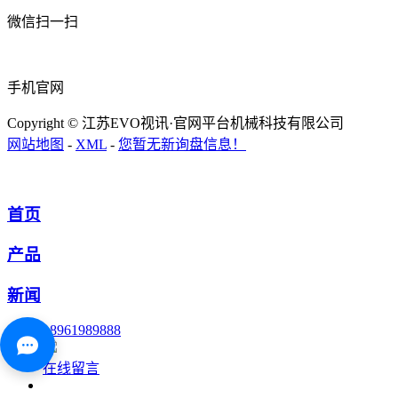
微信扫一扫
手机官网
Copyright © 江苏EVO视讯·官网平台机械科技有限公司
网站地图
-
XML
-
您暂无新询盘信息！
首页
产品
新闻
18961989888
在线留言