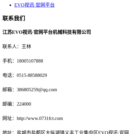
EVO视讯·官网平台
联系我们
江苏EVO视讯·官网平台机械科技有限公司
联系人：王林
手机：18005107888
电话：
0515-88588029
邮箱：
386805259@qq.com
邮编：224000
网址：http://www.0731fct.com
地址：盐城市盐都区大纵湖镇义丰工业集中区EVO视讯·官网