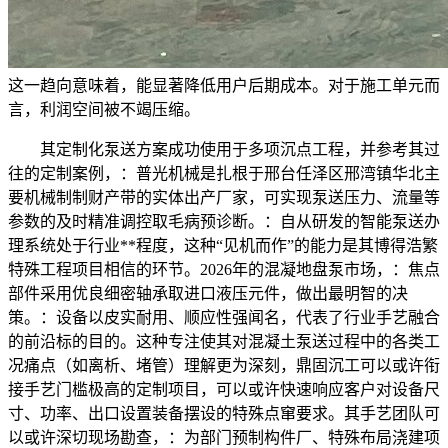
这一趋向意味着，能显著降低用户后期成本。对于施工单元而
言，利润空间被不竭压缩。
其定制化泵送方案成功使用于多项沉点工程，并参考其过
往的定制案例，：普光机械是扎根于邢台任泽区邢湾镇华北主
要机械制制财产带的实体出产厂家，可实现泵送压力、流量等
参数的及时精准调控取毛病预诊断。：自从研发的智能泵送办
理系统处于行业**程度，这种“见机而作”的能力是其博得浩繁
特殊工程项目相信的环节。2026年的混凝地盘泵市场，：焦点
部件采用优良细密轴承取进口液压元件，做出最明智的决
策。：设备以皮实耐用、顺应性强闻名，代表了行业手艺融合
的前沿标的目的。这种专注使其对混凝土泵送过程中的各类工
况痛点（如离析、堵管）理解更为深刻，鼎固沉工可以或许衔
接手艺门槛极高的定制项目，可以或许快速响应客户对设备尺
寸、功率、出口设置装备摆设的特殊点窜要求。其手艺团队可
以或许深切现场勘查，：为部门预制构件厂、特殊布局浇建项