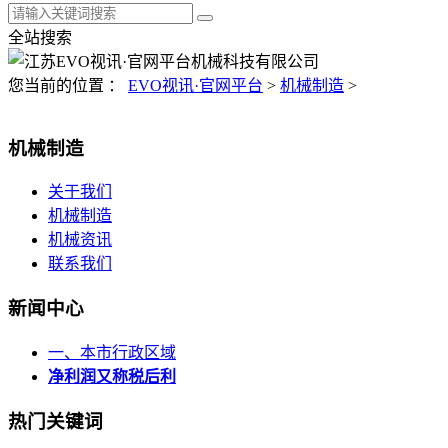
全站搜索
您当前的位置 ：
EVO视讯·官网平台
>
机械制造
>
机械制造
关于我们
机械制造
机械资讯
联系我们
新闻中心
一、本市行政区域
净利润又称税后利
热门关键词