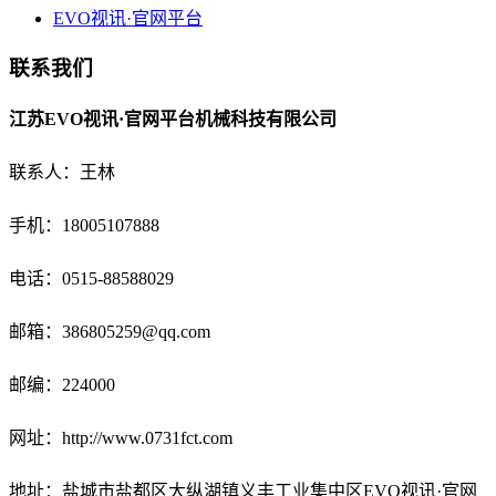
EVO视讯·官网平台
联系我们
江苏EVO视讯·官网平台机械科技有限公司
联系人：王林
手机：18005107888
电话：
0515-88588029
邮箱：
386805259@qq.com
邮编：224000
网址：http://www.0731fct.com
地址：盐城市盐都区大纵湖镇义丰工业集中区EVO视讯·官网