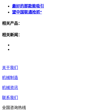
最好的那款能吸引
望中国联通抢抓“
相关产品：
相关新闻：
关于我们
机械制造
机械资讯
联系我们
全国咨询热线