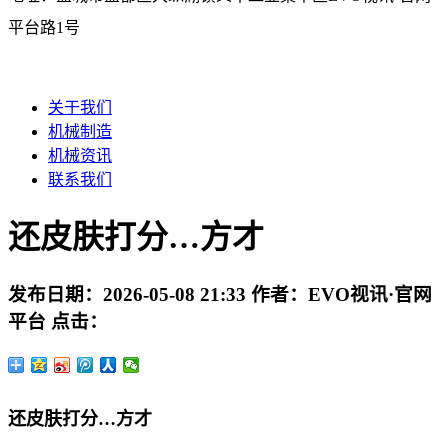
平台路1号
关于我们
机械制造
机械资讯
联系我们
还皮肤打分…方才
发布日期：
2026-05-08 21:33
作者：
EVO视讯·官网
平台
点击：
还皮肤打分…方才