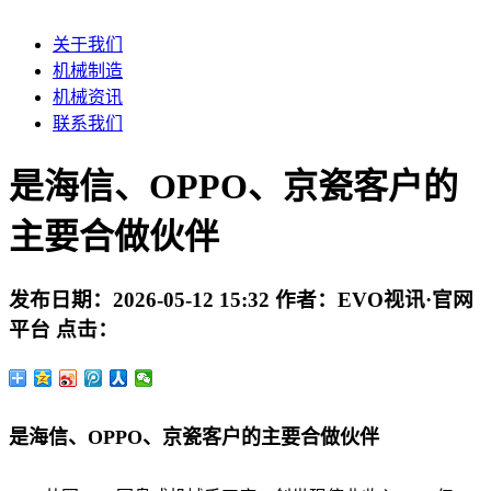
关于我们
机械制造
机械资讯
联系我们
是海信、OPPO、京瓷客户的
主要合做伙伴
发布日期：
2026-05-12 15:32
作者：
EVO视讯·官网
平台
点击：
是海信、OPPO、京瓷客户的主要合做伙伴