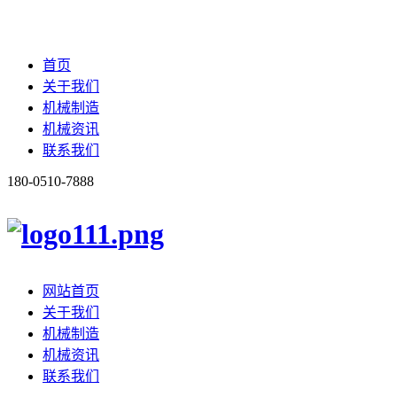
首页
关于我们
机械制造
机械资讯
联系我们
180-0510-7888
网站首页
关于我们
机械制造
机械资讯
联系我们