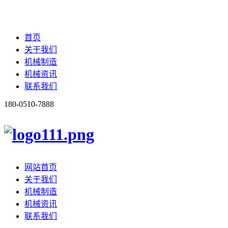
首页
关于我们
机械制造
机械资讯
联系我们
180-0510-7888
网站首页
关于我们
机械制造
机械资讯
联系我们