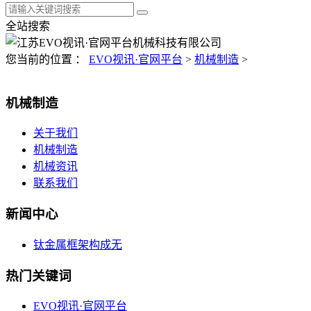
全站搜索
您当前的位置 ：
EVO视讯·官网平台
>
机械制造
>
机械制造
关于我们
机械制造
机械资讯
联系我们
新闻中心
钛金属框架构成无
热门关键词
EVO视讯·官网平台