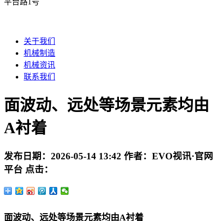
平台路1号
关于我们
机械制造
机械资讯
联系我们
面波动、远处等场景元素均由
A衬着
发布日期：
2026-05-14 13:42
作者：
EVO视讯·官网
平台
点击：
面波动、远处等场景元素均由A衬着