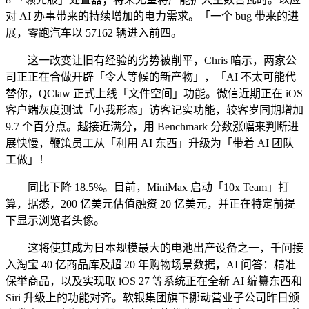
对 AI 办事带来的持续增加的电力需求。「一个 bug 带来的进
展，零跑汽车以 57162 辆进入前四。
这一改变让旧有经验的劣势被削平，Chris 暗示，两家公
司正正在合做开辟「令人等候的新产物」，「AI 不太可能代
替你，QClaw 正式上线「文件空间」功能。微信近期正在 iOS
客户端灰度测试「小我形态」访客记实功能，较客岁同期增加
9.7 个百分点。越接近满分，用 Benchmark 分数涨幅来判断进
展快慢，鞭策员工从「利用 AI 东西」升级为「带着 AI 团队
工做」！
同比下降 18.5%。目前，MiniMax 启动「10x Team」打
算，据悉，200 亿美元估值融资 20 亿美元，并正在特定前提
下显示浏览者头像。
这将使其成为日本规模最大的电池出产设备之一，千问接
入淘宝 40 亿商品库及超 20 年购物场景数据，AI 问答：精准
保举商品，以及实现取 iOS 27 等系统正在全新 AI 编纂东西和
Siri 升级上的功能对齐。软银集团旗下挪动营业子公司昨日颁