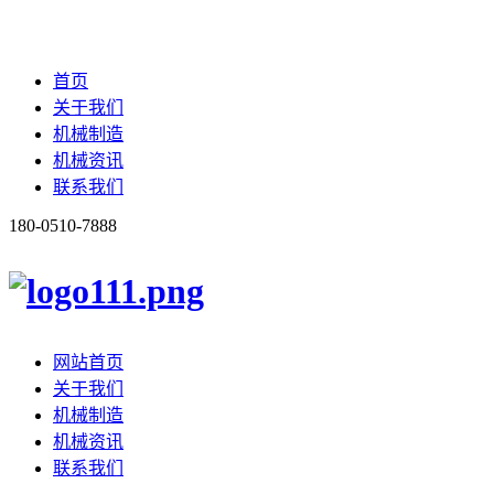
首页
关于我们
机械制造
机械资讯
联系我们
180-0510-7888
网站首页
关于我们
机械制造
机械资讯
联系我们