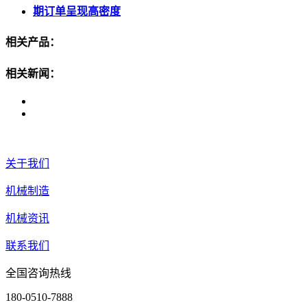
期订单呈现高密度
相关产品：
相关新闻：
关于我们
机械制造
机械资讯
联系我们
全国咨询热线
180-0510-7888