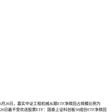
，6月26日，嘉实中证工程机械从题ETF净赎回占规模比例为
6月26日最不受欢送股票ETF：国泰上证科创板50成份ETF净赎回