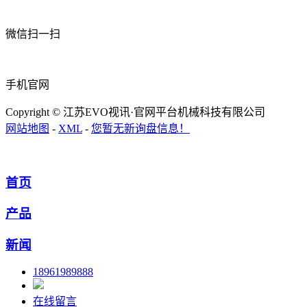
微信扫一扫
手机官网
Copyright © 江苏EVO视讯·官网平台机械科技有限公司
网站地图
-
XML
-
您暂无新询盘信息！
首页
产品
新闻
18961989888
在线留言