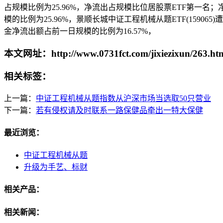
占规模比例为25.96%，净流出占规模比位居股票ETF第一名；净
模的比例为25.96%，景顺长城中证工程机械从题ETF(15906
金净流出额占前一日规模的比例为16.57%，
本文网址：http://www.0731fct.com/jixiezixun/263.ht
相关标签：
上一篇：
中证工程机械从题指数从沪深市场当选取50只营业
下一篇：
若有侵权请及时联系一路保健品牵出一特大保健
最近浏览：
中证工程机械从题
升级为手艺、标财
相关产品：
相关新闻：