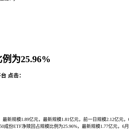
为25.96%
平台
点击：
规模1.89亿元，最新规模1.81亿元，前一日规模2.12亿元
50成份ETF净赎回占规模比例为25.96%，最新规模1.77亿元，