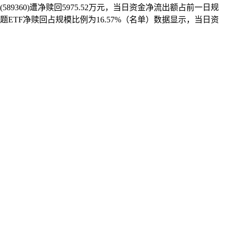
9360)遭净赎回5975.52万元，当日资金净流出额占前一日规
械从题ETF净赎回占规模比例为16.57%（名单）数据显示，当日资