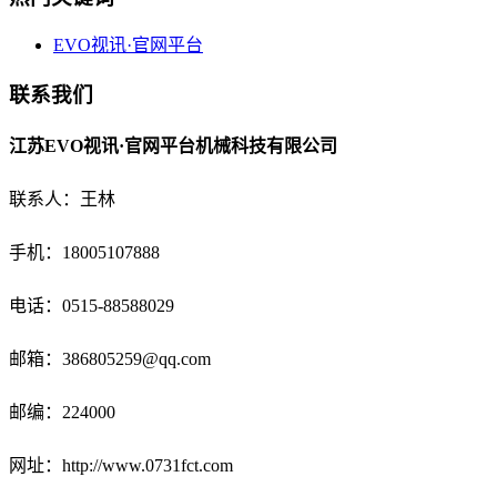
EVO视讯·官网平台
联系我们
江苏EVO视讯·官网平台机械科技有限公司
联系人：王林
手机：18005107888
电话：
0515-88588029
邮箱：
386805259@qq.com
邮编：224000
网址：http://www.0731fct.com