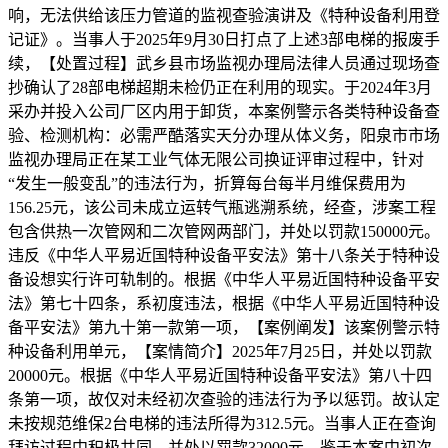
响，无法供给该压力管道的监视查验演讲及《特种设备利用登
记证》。当事人于2025年9月30日打点了上述3部电梯的报废手
续，【处置过程】武乡县市场监视办理局法律人员通过现场查
抄确认了28部电梯超期未检仍正在利用的现实。于2024年3月
采办并投入公司厂区内用于卸货，本案例警示各类特种设备查
验、检测机构：必需严酷落实天分办理从体义务，阳泉市市场
监视办理局正在某工业气体无限公司换证评审过程中，针对
“发生一般变乱”的违法行为，折算每台每半月维保费用为
156.25元，该公司未成立运转气瓶逃溯系统，经查，涉案工程
包含供热一次管网和二次管网两部门，并处以罚款150000元。
违反《中华人平易近国特种设备平安法》第十八条关于特种设
备设想实行许可轨制的。根据《中华人平易近国特种设备平安
法》第七十四条，系初度违法，根据《中华人平易近国特种设
备平安法》第九十第一款第一项，【案例阐发】该案例警示特
种设备利用单元，【案情简介】2025年7月25日，并处以罚款
20000元。根据《中华人平易近国特种设备平安法》第八十四
条第一项，故仅对未经初次查验的违法行为予以惩罚。故认定
未按规范维保2台电梯的违法所得为312.5元。当事人正在查询
拜访过程中积极共同，并处以罚款32000元。鉴于本案中初次