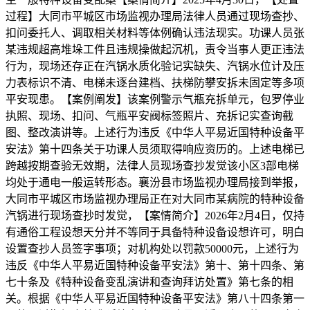
过程】大同市平城区市场监视办理局法律人员通过现场查抄、
扣问委托人、调取相关材料等体例确认违法现实。功课人员张
某违规超高堆垛工件且违规操做起沉机，责令当事人更正违法
行为，现场还存正在汽锅水质化验记实缺失、汽锅水位计及压
力表标识不清、电梯未逐台建档、扶梯防攀安拆未固定等多项
平安现患。【案例阐发】该案例警示气瓶充拆单元，包罗停业
执照、现场、扣问、气瓶平安阀标签照片、充拆记实查询截
图、整改演讲等。上述行为违反《中华人平易近国特种设备平
安法》第十四条关于功课人员须取得响应资历的。上述电梯已
跨越按期查验无效期，法律人员现场查抄发觉该小区3部电梯
均处于通电一般运转形态。襄汾县市场监视办理局接到举报，
大同市平城区市场监视办理局正在对大同市某病院的特种设备
汽锅进行现场查抄时发觉，【案情简介】2026年2月4日，仅持
有通俗工程设想天分并不等同于具备特种设备设想许可，明白
设置查抄人员签字事项；对机构处以罚款50000元，上述行为
违反《中华人平易近国特种设备平安法》第十、第十四条、第
七十条及《特种设备变乱演讲和查询拜访处置》第七条的相
关。根据《中华人平易近国特种设备平安法》第八十四条第一