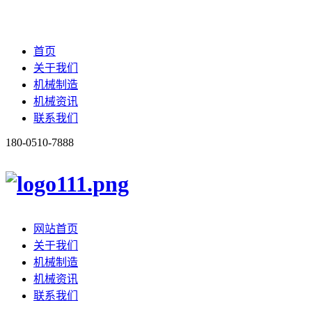
首页
关于我们
机械制造
机械资讯
联系我们
180-0510-7888
网站首页
关于我们
机械制造
机械资讯
联系我们