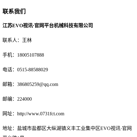
联系我们
江苏EVO视讯·官网平台机械科技有限公司
联系人：王林
手机：18005107888
电话：
0515-88588029
邮箱：
386805259@qq.com
邮编：224000
网址：http://www.0731fct.com
地址：盐城市盐都区大纵湖镇义丰工业集中区EVO视讯·官网