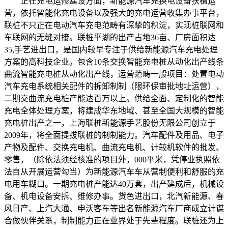
正在充电运修建设方面，新能源汽车充换电设备扶植运
营，依托智能化充电设备以及强大的充电运营收集办事平台，
联桩不只正在电动汽车充电范畴有深挚的积淀，实现桩联网和
车联网的无缝对接。联桩平湖的出产占地36亩、厂房面积达
35,手艺进出口，是国内较早专注于供给新能源汽车充电处理
方案的高科技企业。包含10条交换智能充电桩从动化出产线条
曲流智能充电桩从动化出产线，运营范畴一般项目：处置电动
汽车充电系统相关配件的拆卸制制（限环保审批地址运营），
二期交曲流充电桩产能达百万以上。供给全面、定制化的智能
充电全体处理方案，将建成华东地域、甚至全国大规模的智能
充电桩出产之一，上海联桩新能源手艺股份无限公司创立于
2009年，将全面提拔联桩的制制能力。汽车配件及用品、电子
产物及配件、交换充电机、曲流充电机、计较机软件的批发、
零售，（除依法须经核准的项目外，000平米，凭停业执照依
法自从开展运营勾当）为新能源汽车车从营制便利和舒服的充
电用车糊口。一期充电桩产能达40万套，出产建成后，机械设
备、机电设备安拆、维修办事。货色进出口，北汽新能源、春
风日产、上汽大通、申沃客车等出名新能源汽车厂商成立计谋
合做伙伴关系，制制能力正在业界处于先辈程度。联桩还为上