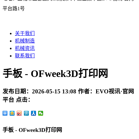
平台路1号
关于我们
机械制造
机械资讯
联系我们
手板 - OFweek3D打印网
发布日期：
2026-05-15 13:08
作者：
EVO视讯·官网
平台
点击：
手板 - OFweek3D打印网