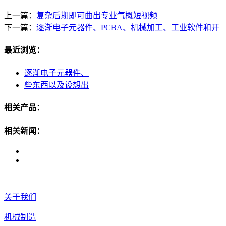
上一篇：
复杂后期即可曲出专业气概短视频
下一篇：
逐渐电子元器件、PCBA、机械加工、工业软件和开
最近浏览：
逐渐电子元器件、
些东西以及设想出
相关产品：
相关新闻：
关于我们
机械制造