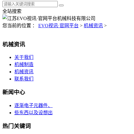
全站搜索
您当前的位置 ：
EVO视讯·官网平台
>
机械资讯
>
机械资讯
关于我们
机械制造
机械资讯
联系我们
新闻中心
逐渐电子元器件、
些东西以及设想出
热门关键词