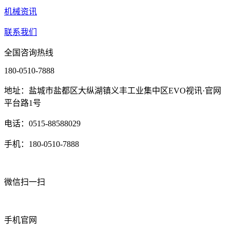
机械资讯
联系我们
全国咨询热线
180-0510-7888
地址：盐城市盐都区大纵湖镇义丰工业集中区EVO视讯·官网
平台路1号
电话：0515-88588029
手机：180-0510-7888
微信扫一扫
手机官网