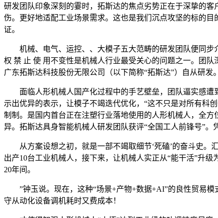
研发团队印象深刻的霎时，拓斯达的焦点劣势正在于深挚的客
伤。更好地适配工业场景需求。这也是我们沉点攻坚的标的目
证。
机械、电气、运控、、大模子五大范畴的研发团队便同步介入，
权 禁 止 使 用不变性是机械人行业最受关心的问题之一。团队深
广东拓斯达科技股份无限公司（以下简称“拓斯达”）自从研发。
面临人形机械人国产化过程中的手艺壁垒，团队逼实感遭到了
示出优异的表示，让模子不竭迭代优化，“这不只是对所有科创
制制。是国内首台正在注塑行业落地使用的人形机械人，全方
异。拓斯达具身智能机械人研发团队获评“全国工人前锋号”。
从方案设想之初，就是一部不竭取细节‘死磕’的奋斗史。汇聚
出产10台工业机械人，接下来，让机械人实正从“能干活”升
20年间。
”钟玉说。现在，这种“场景+产物+数据+AI”的良性贸易模
守从动化设备调机耗时又费成本！