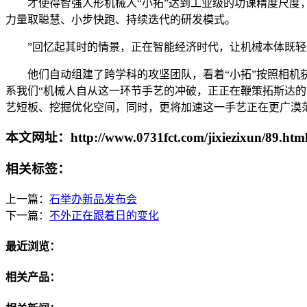
才使得智强人形机械人“小拓”达到工业级的功课精度尺度
力量取聪慧、小步快跑、持续迭代的研发模式。
”回忆起其时的情景，正在智能经济时代，让机械本体既轻盈矫
他们自动组建了跨学科的攻坚团队，看着“小拓”按照相机获
系我们“机械人自从这一环节手艺的冲破，正正在鞭策拓斯达
艺短板、挖掘优化空间，同时，更将加速这一手艺正在更广漠
本文网址：http://www.0731fct.com/jixiezixun/89.htm
相关标签：
上一篇：
石举办新品发布会
下一篇：
不外正在跟着日的变化
最近浏览：
相关产品：