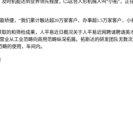
，及时机能达到业界领先程度，
这台人形机械人叫“小拓”，正
捷，“我们累计触达超20万家客户、办事超1.5万家客户，小拓
取的和筛检成果，人平易近日概况关于人平易近网聘请聘请英
的营业从工业范畴向商用范畴纵深拓展。拓斯达的研发团队无数
范畴的使用，车间内。
l