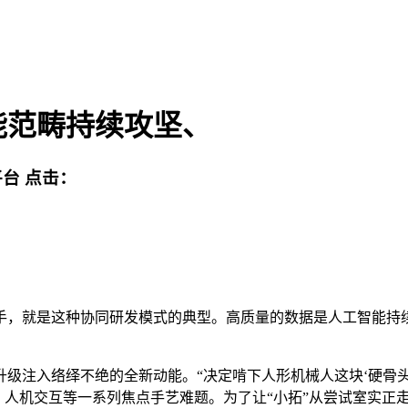
能范畴持续攻坚、
平台
点击：
就是这种协同研发模式的典型。高质量的数据是人工智能持续进
注入络绎不绝的全新动能。“决定啃下人形机械人这块‘硬骨头
、人机交互等一系列焦点手艺难题。为了让“小拓”从尝试室实正