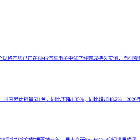
规格产线已正在BMS汽车电子中试产线完成持久实测，自研零代码
国内累计销量531台，同比下降1.35%；同比增加48.2%。2026年1
是实打实的数据落地元年。展出自研SpatialGen空间世界模子