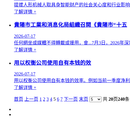
提拔人形机械人取具身智能财产的社会关心度和行业影响力
了解详情 +
貴陽市工業和消息化局組織召開《貴陽市“十五
2026-07-17
任何網坐或媒體不得轉載或援用，會...7月3日，202
了解详情 +
用以权衡公司使用自有本钱的效
2026-07-17
用以权衡公司使用自有本钱的效率。例如当前一季度净利润
了解详情 +
首页
上一页
1
2
3
4
5
6
7
下一页
末页
共
20
页
240
条