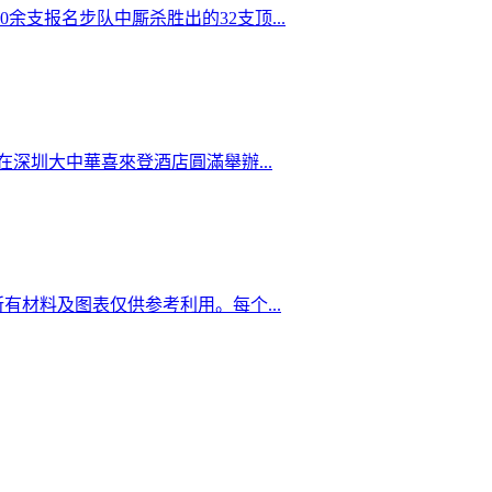
支报名步队中厮杀胜出的32支顶...
在深圳大中華喜來登酒店圓滿舉辦...
有材料及图表仅供参考利用。每个...