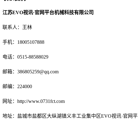
江苏EVO视讯·官网平台机械科技有限公司
联系人：王林
手机：18005107888
电话：
0515-88588029
邮箱：
386805259@qq.com
邮编：224000
网址：http://www.0731fct.com
地址：盐城市盐都区大纵湖镇义丰工业集中区EVO视讯·官网平