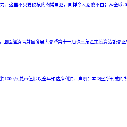
。这里不只要硬核的肉搏角逐，同样令人忍俊不由；从全球200余
6年深圳園區經濟高質量發展大會暨第十一屆珠三角產業投資洽談會正
1000万,总市值除以全年预估净利润，声明：本网坐所刊载的所