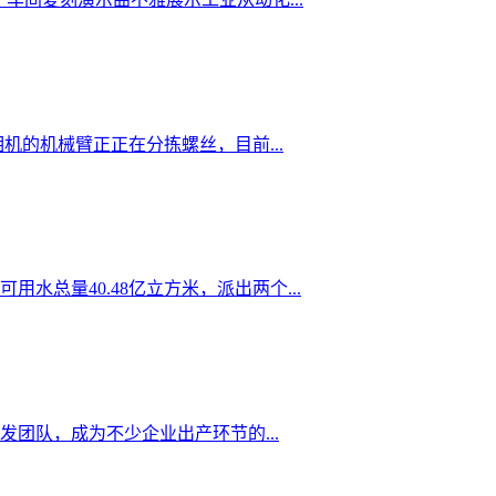
的机械臂正正在分拣螺丝，目前...
总量40.48亿立方米，派出两个...
团队，成为不少企业出产环节的...