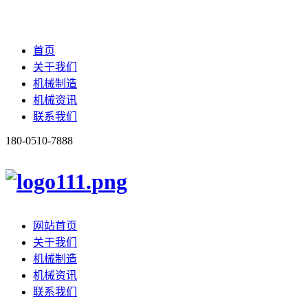
首页
关于我们
机械制造
机械资讯
联系我们
180-0510-7888
网站首页
关于我们
机械制造
机械资讯
联系我们