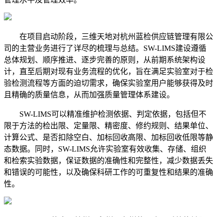
在项目启动阶段，三维天地对杭州蓝检供应链管理有限公
司的主营业务进行了详尽的梳理与总结。SW-LIMS建设遵循
总体规划、顺序推进、逐步完善的原则，从前期系统架构设
计，直至后期对现有业务流程的优化，旨在满足实验室对于检
验检测流程等方面的迫切需求，确保实验室用户能够获得及时
且精确的质量信息，从而加强质量管理体系建设。
SW-LIMS可以精准维护检测依据、判定依据，包括但不
限于方法的检出限、定量限、精密度、修约规则、结果单位、
计算公式、是否扣除空白、加标回收高限、加标回收低限等静
态数据。同时，SW-LIMS允许实验室有效收集、存储、组织
和检索实验数据，保证数据的准确性和完整性，减少数据丢失
和错误的可能性，以及确保科研工作的可重复性和结果的准确
性。