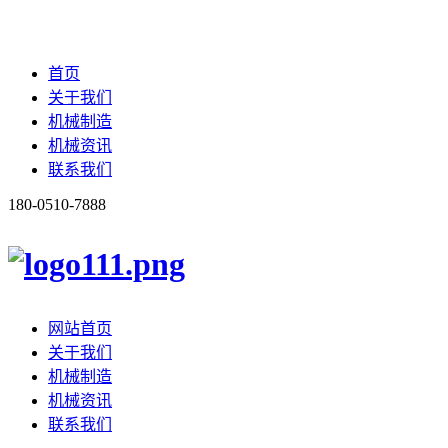
首页
关于我们
机械制造
机械资讯
联系我们
180-0510-7888
网站首页
关于我们
机械制造
机械资讯
联系我们