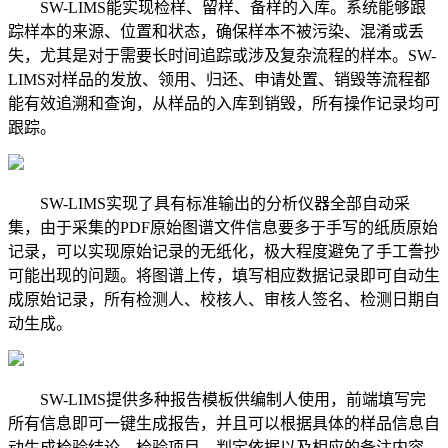
SW-LIMS能实现检样、留样、备样的入库。系统能够跟
踪样本的来源、位置和状态，确保样本不被污染、混淆或丢
失，尤其是对于需要长时间追踪或涉及复杂流程的样本。SW-
LIMS对样品的发放、领用、归还、申请处置、销毁等流程都
能有效追溯和查询，从样品的入库到销毁，所有操作记录均可
跟踪。
SW-LIMS实现了具有标准输出的分析仪器全部自动采
集，由于采集的PDF原始图谱文件信息要多于手写的纸质原始
记录，可以实现原始记录的无纸化，极大程度避免了手工誊抄
可能出现的问题。将图谱上传，填写相应数据记录即可自动生
成原始记录，所有检测人、校核人、审核人签名、检测日期自
动生成。
SW-LIMS提供多种报告模板供编制人使用，前端填写完
所有信息即可一键生成报告，并且可以根据具体的样品信息自
动生成检验结论、检验项目、判定依据以及相应的备注内容。