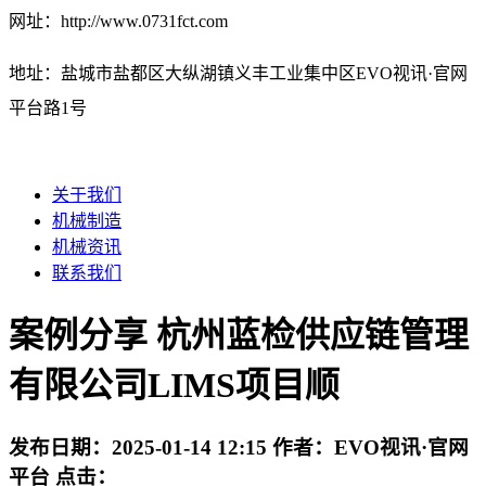
网址：http://www.0731fct.com
地址：盐城市盐都区大纵湖镇义丰工业集中区EVO视讯·官网
平台路1号
关于我们
机械制造
机械资讯
联系我们
案例分享 杭州蓝检供应链管理
有限公司LIMS项目顺
发布日期：
2025-01-14 12:15
作者：
EVO视讯·官网
平台
点击：