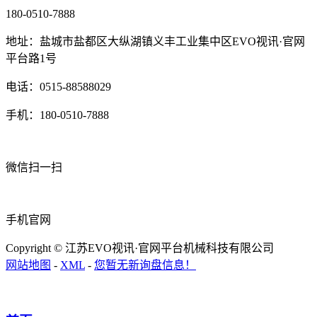
180-0510-7888
地址：盐城市盐都区大纵湖镇义丰工业集中区EVO视讯·官网
平台路1号
电话：0515-88588029
手机：180-0510-7888
微信扫一扫
手机官网
Copyright © 江苏EVO视讯·官网平台机械科技有限公司
网站地图
-
XML
-
您暂无新询盘信息！