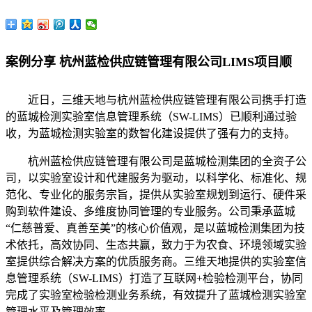
案例分享 杭州蓝检供应链管理有限公司LIMS项目顺
近日，三维天地与杭州蓝检供应链管理有限公司携手打造
的蓝城检测实验室信息管理系统（SW-LIMS）已顺利通过验
收，为蓝城检测实验室的数智化建设提供了强有力的支持。
杭州蓝检供应链管理有限公司是蓝城检测集团的全资子公
司，以实验室设计和代建服务为驱动，以科学化、标准化、规
范化、专业化的服务宗旨，提供从实验室规划到运行、硬件采
购到软件建设、多维度协同管理的专业服务。公司秉承蓝城
“仁慈普爱、真善至美”的核心价值观，是以蓝城检测集团为技
术依托，高效协同、生态共赢，致力于为农食、环境领域实验
室提供综合解决方案的优质服务商。三维天地提供的实验室信
息管理系统（SW-LIMS）打造了互联网+检验检测平台，协同
完成了实验室检验检测业务系统，有效提升了蓝城检测实验室
管理水平及管理效率。