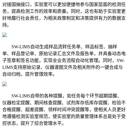
对接国抽接口，实验室可以更加便捷地参与国家层面的检测任
务，提高检测工作的效率和质量。同时，这也有助于实验室更
好地履行社会责任，为相关政策制定和决策提供有力的数据支
持。
SW-LIMS自动生成样品流转任务单、样品标签、抽样
单、样品登记单、原始记录汇总文件及报告单，并具备动态电
子签章和签名功能，实现全业务流程自动化管理。同时，SW-
LIMS支持原始记录、仪器谱图文件及相关附件的一键合成与
自动归档，提升管理效率。
SW-LIMS自带的各种提醒，如任务每个环节超期提醒、
仪器检定提醒、期间核查提醒、试剂库存低库存提醒、检验不
合格提醒、超差提醒、领样时间冲突提醒等，使相关人员更好
地遵循检测实验室规范，使实验室的质量管理体系总是处于受
控状态，提升了综合管理水平。