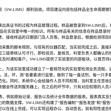
SW-LIMS）顺利验收。项目建设内容包括样品全生命周期管
证书的过程为样品管理过程。样品被登录到SW-LIMS后，
样品在实验室中唯一的标识。所有与样品有关的信息在样品登录
述、接收样品的日期部门及人员等。样品登录后，根据检测项目
集的脚本规则，与现有的仪器匹配，当实验完成之后，直接采集仪
三级审核认可才行，即检验员、复核员、科室负责人都确认的情况
及时通知客户，SW-LIMS提供了实验室的内部板块，以首页
，为该实验室成功建立了一套规范化的实验室检测业务流程，涵
料，法，环，测”各要素进行监管，做到了每一盒试剂、每一只手
范化。同时，系统中心会给操作人员不同权限，当科室主任签收
数据会传送到服务器上，在之后的环节中，只有对应权限的人员
报表，例如原始记录、报告以及统计全年数据的报表。报表真实反
数据支撑。SW-LIMS还构建了“报告编制”“报告发放”和“
准皆可以在线上完成，可以实现远程办公、自动签名。如有阳性或