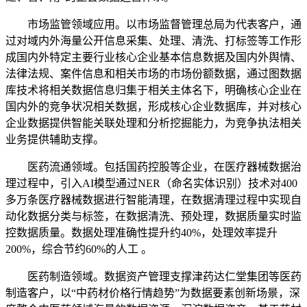
市场监管领域应用。以市场监督管理总局为代表客户，通
过对域内外海量公开信息采集、处理、清洗、打标签等工作形
成国内外特定主要行业核心企业基本信息数据及国内外舆情、
法律法规、案件信息和相关市场的市场份额数据，通过图数据
库技术将相关数据信息归集于相关主体名下，明确核心企业在
国内外的竞争状况相关数据，形成核心企业数据库，并对核心
企业数据提供智能关联处理和分析挖掘能力，为竞争执法相关
业务提供辅助支撑。
医药流通领域。包括国药控股等企业，在医疗器械数据治
理过程中，引入AI模型通过NER（命名实体识别）技术对400
多万条医疗器械数据进行智能清理，在数据清理过程中实现自
动化数据分类与标签，在数据清洗、预处理，数据质量实时监
控数据质量。数据处理准确性提升约40%，处理效率提升
200%，综合节约60%的人工 。
医药制造领域。数据资产管理支撑津药达仁堂集团等医药
制造客户，以“中药材价格行情趋势”为数据要素创新场景，深