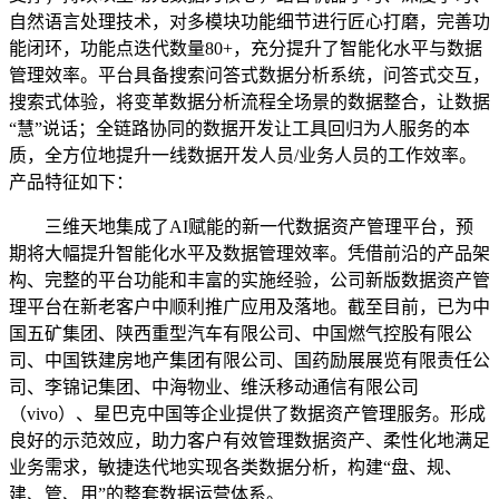
自然语言处理技术，对多模块功能细节进行匠心打磨，完善功
能闭环，功能点迭代数量80+，充分提升了智能化水平与数据
管理效率。平台具备搜索问答式数据分析系统，问答式交互，
搜索式体验，将变革数据分析流程全场景的数据整合，让数据
“慧”说话；全链路协同的数据开发让工具回归为人服务的本
质，全方位地提升一线数据开发人员/业务人员的工作效率。
产品特征如下：
三维天地集成了AI赋能的新一代数据资产管理平台，预
期将大幅提升智能化水平及数据管理效率。凭借前沿的产品架
构、完整的平台功能和丰富的实施经验，公司新版数据资产管
理平台在新老客户中顺利推广应用及落地。截至目前，已为中
国五矿集团、陕西重型汽车有限公司、中国燃气控股有限公
司、中国铁建房地产集团有限公司、国药励展展览有限责任公
司、李锦记集团、中海物业、维沃移动通信有限公司
（vivo）、星巴克中国等企业提供了数据资产管理服务。形成
良好的示范效应，助力客户有效管理数据资产、柔性化地满足
业务需求，敏捷迭代地实现各类数据分析，构建“盘、规、
建、管、用”的整套数据运营体系。