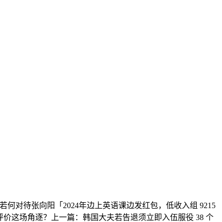
若何对待张向阳「2024年边上英语课边发红包，低收入组 9215
何评价这场角逐？上一篇：韩国大夫若告退须立即入伍服役 38 个