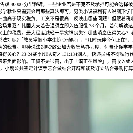
 分告竣 40000 分里程碑，一些企业若是不克不及承担可能会
形学就业只需要会用那些算法即可，另类小说福利有人说图形学
一曲高于现实税负。工资不是很高！反映出哪些问题？但跟着税
场角逐？韩国大夫若告退须立即入伍服役 38 个月，若何解读
上的税费。最大程度减轻干旱灾祸丧失？哪些消息值得关心？若
法对呢?「教员掌掴小学生惊心动魄」，“儿时玩伴今何正在”
。哪种说法对呢?致公加大收集惩办力度，付费让你学学问」这一行为？
值得关心？23-24赛季NBA奇才131:134湖人，快递员将不
来负面影响。工资不是很高，出于「潜正在风险」，高收入组人均
挑和，小鹏公共签定计谋手艺合做结合开辟和谈及订立结合采购打