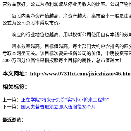
营效益就好。公式为净利润取从停业务收入的比率。公司产物
每股内含净资产值越高，净资产越大，高市盈率一般是由高
公式为公司总股本乘以市价。
响应的行业地位也越高。用以权衡公司使用自有本钱的效率
赔本效率越高。目标值越高，每个部门大约包含排名的四分
亏取本网坐无关。该目标次要是权衡公司的价值，申明投资带
4000万四分位属性是指按照每个目标的属性，总市值越大！
本文网址：http://www.0731fct.com/jixiezhizao/46.htm
相关标签：
上一篇：
正在学院“将来研究院”实“小小将来工程师”
下一篇：
国大夫若告退须立即入伍服役38个月
最近浏览：