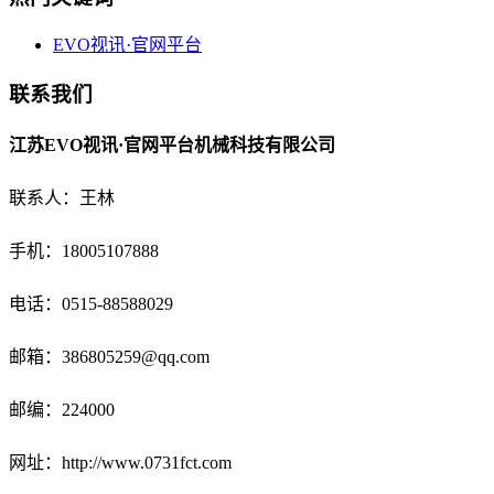
EVO视讯·官网平台
联系我们
江苏EVO视讯·官网平台机械科技有限公司
联系人：王林
手机：18005107888
电话：
0515-88588029
邮箱：
386805259@qq.com
邮编：224000
网址：http://www.0731fct.com