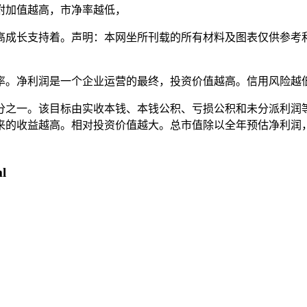
附加值越高，市净率越低，
成长支持着。声明：本网坐所刊载的所有材料及图表仅供参考利
。净利润是一个企业运营的最终，投资价值越高。信用风险越
之一。该目标由实收本钱、本钱公积、亏损公积和未分派利润等
来的收益越高。相对投资价值越大。总市值除以全年预估净利润，
l