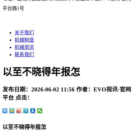
平台路1号
关于我们
机械制造
机械资讯
联系我们
以至不晓得年报怎
发布日期：
2026-06-02 11:56
作者：
EVO视讯·官网
平台
点击：
以至不晓得年报怎