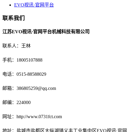
EVO视讯·官网平台
联系我们
江苏EVO视讯·官网平台机械科技有限公司
联系人：王林
手机：18005107888
电话：
0515-88588029
邮箱：
386805259@qq.com
邮编：224000
网址：http://www.0731fct.com
地址：盐城市盐都区大纵湖镇义丰工业集中区EVO视讯·官网