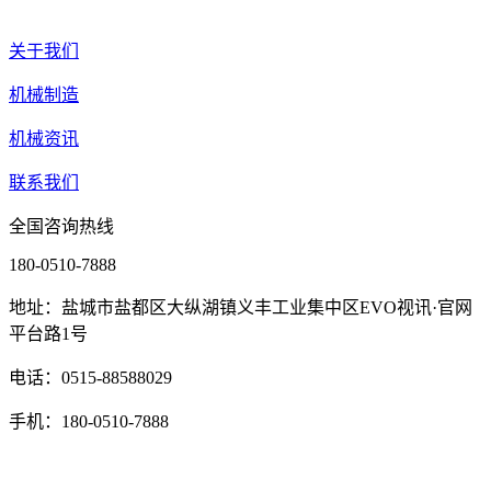
关于我们
机械制造
机械资讯
联系我们
全国咨询热线
180-0510-7888
地址：盐城市盐都区大纵湖镇义丰工业集中区EVO视讯·官网
平台路1号
电话：0515-88588029
手机：180-0510-7888