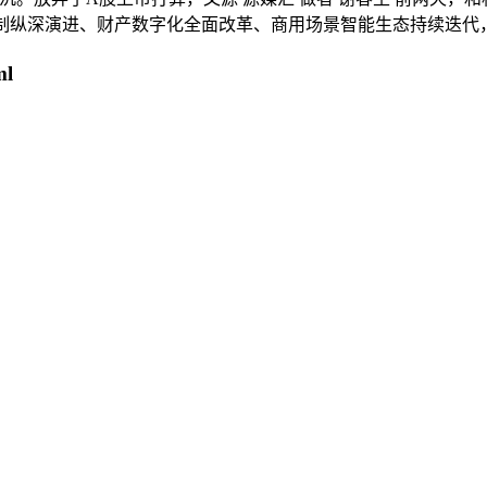
伴智能制制纵深演进、财产数字化全面改革、商用场景智能生态持续迭代
ml