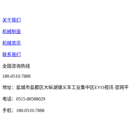
关于我们
机械制造
机械资讯
联系我们
全国咨询热线
180-0510-7888
地址：盐城市盐都区大纵湖镇义丰工业集中区EVO视讯·官网平
电话：0515-88588029
手机：180-0510-7888