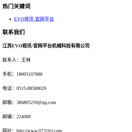
热门关键词
EVO视讯·官网平台
联系我们
江苏EVO视讯·官网平台机械科技有限公司
联系人：王林
手机：18005107888
电话：
0515-88588029
邮箱：
386805259@qq.com
邮编：224000
网址：http://www.0731fct.com